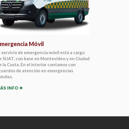
mergencia Móvil
Servicio
l servicio de emergencia móvil está a cargo
Servicio de
e SUAT, con base en Montevideo y en Ciudad
idóneo, para
e la Costa. En el interior contamos con
MÁS INFO
cuerdos de atención en emergencias
óviles.
ÁS INFO